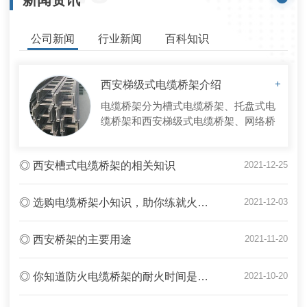
公司新闻
行业新闻
百科知识
西安梯级式电缆桥架介绍
+
电缆桥架分为槽式电缆桥架、托盘式电
缆桥架和西安梯级式电缆桥架、网络桥
架等结构， 由支架、托臂和安装附件等
组成。可以独立架设, 也可以敷设在各
◎ 西安槽式电缆桥架的相关知识
2021-12-25
种建筑物和管廊支架上，体现结构简
单、造型美观、配置灵活和维修方便等
特点，全部零件均需进行镀锌处理，安
◎ 选购电缆桥架小知识，助你练就火眼金睛
2021-12-03
装在建筑物外露天的桥架，如果是在邻
近海边或属于腐蚀区，则西安梯级式电
◎ 西安桥架的主要用途
2021-11-20
缆桥架材质必...
◎ 你知道防火电缆桥架的耐火时间是多久吗？
2021-10-20