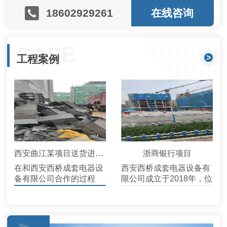
18602929261
在线咨询
CASE
>
工程案例
西安曲江某项目送货进场...
浙商银行项目
在和西安西桥成套电器设
西安西桥成套电器设备有
备有限公司合作的过程
限公司成立于2018年，位
中，产品的质量和服务，
于素有十三朝古都的西
给我们留下了很好的印
安。公司占地面积近万平
象，下次还会选择他们
米，并引进国内好的流水
线生产设备，公司现已成