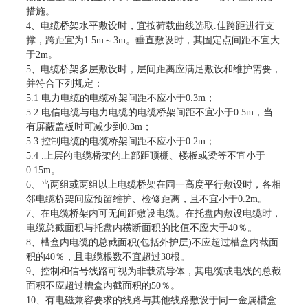
措施。
4、电缆桥架水平敷设时，宜按荷载曲线选取.佳跨距进行支
撑，跨距宜为1.5m～3m。垂直敷设时，其固定点间距不宜大
于2m。
5、电缆桥架多层敷设时，层间距离应满足敷设和维护需要，
并符合下列规定：
5.1 电力电缆的电缆桥架间距不应小于0.3m；
5.2 电信电缆与电力电缆的电缆桥架间距不宜小于0.5m，当
有屏蔽盖板时可减少到0.3m；
5.3 控制电缆的电缆桥架间距不应小于0.2m；
5.4 .上层的电缆桥架的上部距顶棚、楼板或梁等不宜小于
0.15m。
6、当两组或两组以上电缆桥架在同一高度平行敷设时，各相
邻电缆桥架间应预留维护、检修距离，且不宜小于0.2m。
7、在电缆桥架内可无间距敷设电缆。在托盘内敷设电缆时，
电缆总截面积与托盘内横断面积的比值不应大于40％。
8、槽盒内电缆的总截面积(包括外护层)不应超过槽盒内截面
积的40％，且电缆根数不宜超过30根。
9、控制和信号线路可视为非载流导体，其电缆或电线的总截
面积不应超过槽盒内截面积的50％。
10、有电磁兼容要求的线路与其他线路敷设于同一金属槽盒