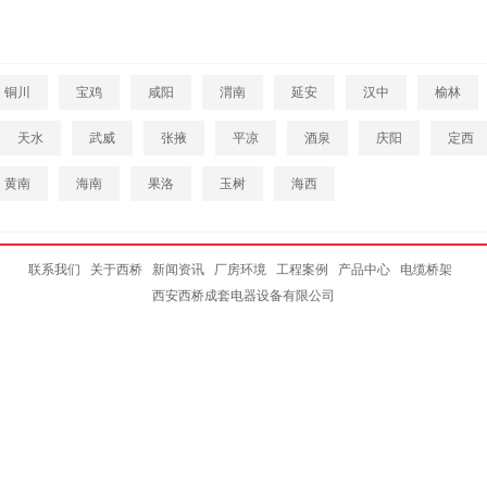
铜川
宝鸡
咸阳
渭南
延安
汉中
榆林
天水
武威
张掖
平凉
酒泉
庆阳
定西
黄南
海南
果洛
玉树
海西
联系我们
关于西桥
新闻资讯
厂房环境
工程案例
产品中心
电缆桥架
西安西桥成套电器设备有限公司