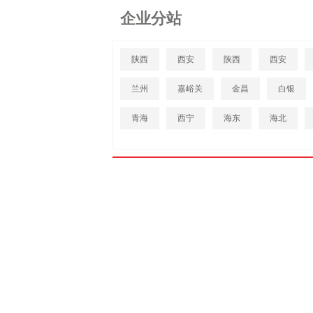
企业分站
陕西
西安
陕西
西安
兰州
嘉峪关
金昌
白银
青海
西宁
海东
海北