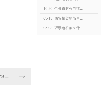
10-20
你知道防火电缆桥架的耐火时间是多久吗？
09-18
西安桥架的简单介绍,一篇文章告诉您
05-08
强弱电桥架有什么区别？可以合并吗？小编带你了解了解
架加工