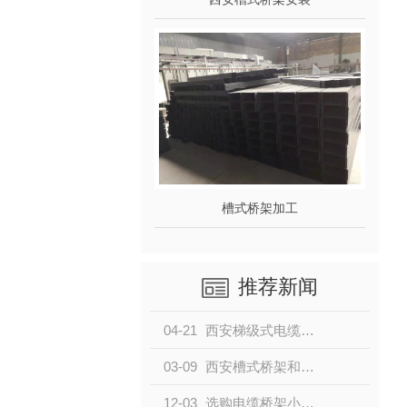
槽式桥架加工
推荐新闻
04-21
西安梯级式电缆桥架介绍
03-09
西安槽式桥架和梯式桥架的区别参考
12-03
选购电缆桥架小知识，助你练就火眼金睛